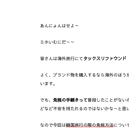
あんにょんはせよ～
ミホいむにだ～～
皆さんは海外旅行にて
タックスリファウンド
よく、ブランド物を購入するなら海外のほう
います。
でも、
免税の手続きって
普段したことがない
どなど不安を持たれるのではないかな～と思
なので今回は
韓国旅行の際の免税方法
につい