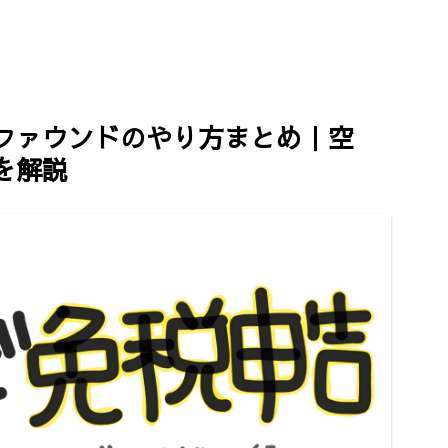
ペンの種類/金
インターネットで簡単に契
かすりが最高
について
約！申請～使用までをご紹介
ファウンドのやり方まとめ｜空
を解説