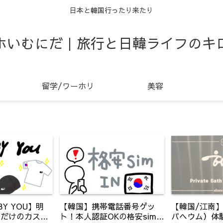
日本と韓国行ったり来たり
ホいむにだ｜旅行と日韓ライフのキ
留学/ワーホリ
美容
BY YOU】明
【韓国】携帯電話番号ゲッ
【韓国/江南】s
分だけのカスタ
ト！本人認証OKの格安simを
パヘウム）体