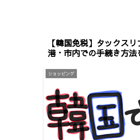
流れを紹介（申請様式/日本
マイズ！ワッ
国民保険ver.）
額/予約方法
【韓国免税】タックスリ
港・市内での手続き方法
ショッピング