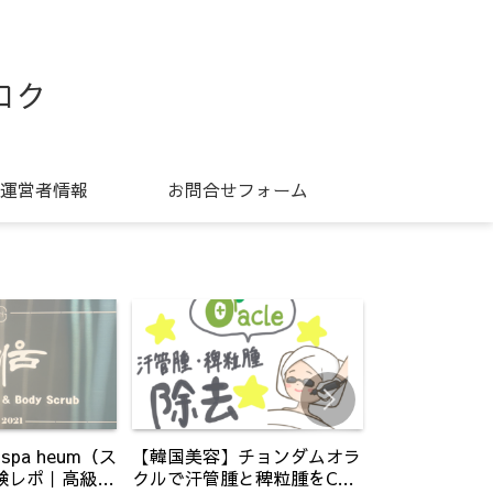
ロク
運営者情報
お問合せフォーム
pa heum（ス
【韓国美容】チョンダムオラ
【韓国免税】
験レポ｜高級あ
クルで汗管腫と稗粒腫をCO2
ウンドのやり