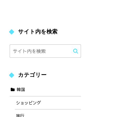
【日本語OK】
レーザーで除去！日本語カウ
港・市内での
ンセリングOK
説
サイト内を検索
カテゴリー
韓国
ショッピング
旅行