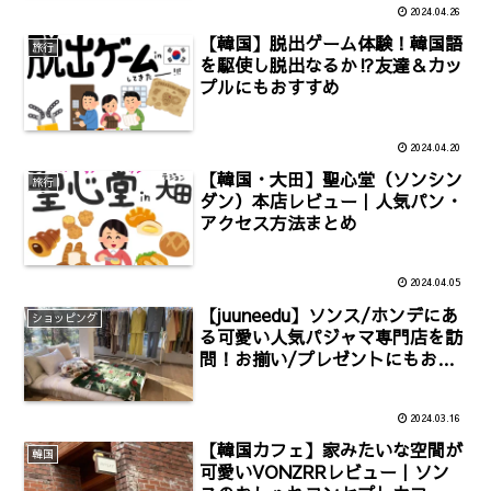
2024.04.26
【韓国】脱出ゲーム体験！韓国語
旅行
を駆使し脱出なるか⁉︎友達＆カッ
プルにもおすすめ
2024.04.20
【韓国・大田】聖心堂（ソンシン
旅行
ダン）本店レビュー｜人気パン・
アクセス方法まとめ
2024.04.05
【juuneedu】ソンス/ホンデにあ
ショッピング
る可愛い人気パジャマ専門店を訪
問！お揃い/プレゼントにもおス
スメ
2024.03.16
【韓国カフェ】家みたいな空間が
韓国
可愛いVONZRRレビュー｜ソン