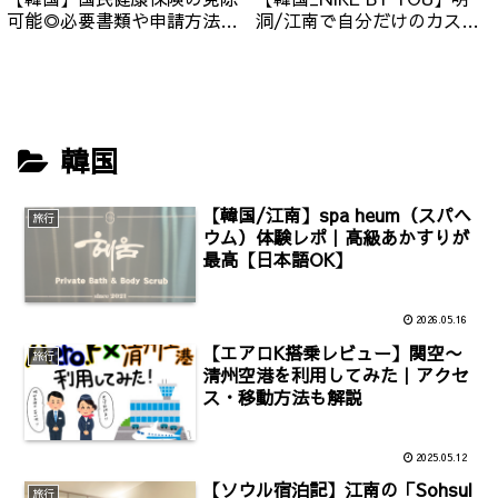
可能◎必要書類や申請方法の
洞/江南で自分だけのカスタ
流れを紹介（申請様式/日本
マイズ！ワッペンの種類/金
国民保険ver.）
額/予約方法について
韓国
【韓国/江南】spa heum（スパヘ
旅行
ウム）体験レポ｜高級あかすりが
最高【日本語OK】
2026.05.16
【エアロK搭乗レビュー】関空〜
旅行
清州空港を利用してみた｜アクセ
ス・移動方法も解説
2025.05.12
【ソウル宿泊記】江南の「Sohsul
旅行