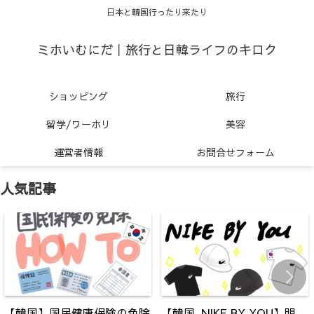
日本と韓国行ったり来たり
ミホいむにだ｜旅行と日韓ライフのキロク
ショッピング
旅行
留学/ワーホリ
美容
運営者情報
お問合せフォーム
人気記事
【韓国】国民健康保険の免除
【韓国_NIKE BY YOU】明