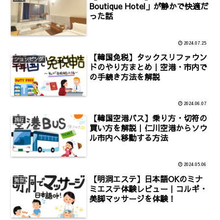
Boutique Hotel」が静かで快適だ
った話
2024.07.25
【韓国免税】タックスリファウン
ショッピング
ドのやり方まとめ｜空港・市内で
の手続き方法を解説
2024.06.07
【韓国空港バス】乗り方・切符の
旅行
買い方を解説｜仁川空港からソウ
ル市内へ移動する方法
2024.05.06
【明洞エステ】日本語OKのミナ
美容
ミエステ体験レビュー｜コルギ・
美脚マッサージを体験！