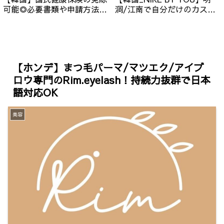
可能◎必要書類や申請方法の
洞/江南で自分だけのカスタ
流れを紹介（申請様式/日本
マイズ！ワッペンの種類/金
国民保険ver.）
額/予約方法について
【ホンデ】まつ毛パーマ/マツエク/アイブ
ロウ専門のRim.eyelash！持続力抜群で日本
語対応OK
美容