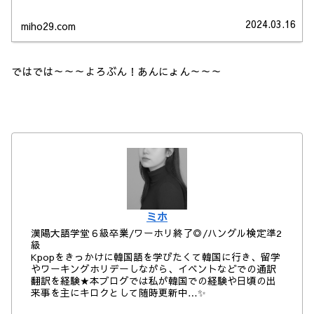
2024.03.16
miho29.com
ではでは～～～よろぶん！あんにょん～～～
ミホ
漢陽大語学堂６級卒業/ワーホリ終了◎/ハングル検定準2
級
Kpopをきっかけに韓国語を学びたくて韓国に行き、留学
やワーキングホリデーしながら、イベントなどでの通訳
翻訳を経験★本ブログでは私が韓国での経験や日頃の出
来事を主にキロクとして随時更新中…✨