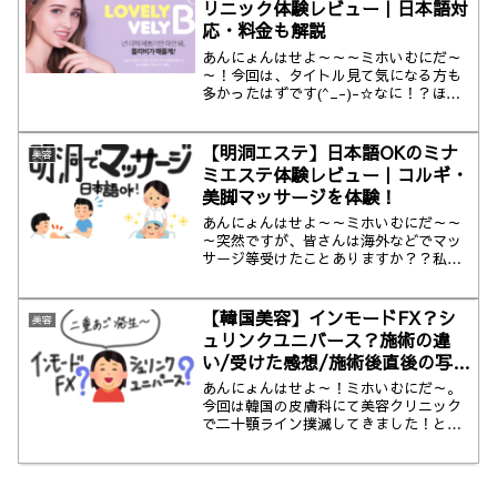
リニック体験レビュー｜日本語対
応・料金も解説
あんにょんはせよ～～～ミホいむにだ～
～！今回は、タイトル見て気になる方も
多かったはずです(^_-)-☆なに！？ほく
ろ除去...
【明洞エステ】日本語OKのミナ
美容
ミエステ体験レビュー｜コルギ・
美脚マッサージを体験！
あんにょんはせよ～～ミホいむにだ～～
～突然ですが、皆さんは海外などでマッ
サージ等受けたことありますか？？私は
英語が皆無な...
【韓国美容】インモードFX？シ
美容
ュリンクユニバース？施術の違
い/受けた感想/施術後直後の写真
公開
あんにょんはせよ～！ミホいむにだ～。
今回は韓国の皮膚科にて美容クリニック
で二十顎ライン撲滅してきました！とい
うお話です★...