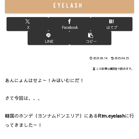
X
Facebook
はてブ
LINE
コピー
2023.06.14
2025.04.25
この記事は
約5分
で読めます。
あんにょんはせよ～！みほいむにだ！
さて今回は、、、
韓国のホンデ（ヨンナムドンエリア）にある
Rim.eyelash
に行
ってきました～！