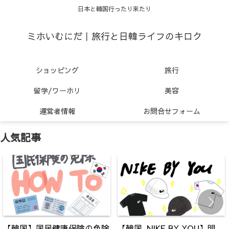
日本と韓国行ったり来たり
ミホいむにだ｜旅行と日韓ライフのキロク
ショッピング
旅行
留学/ワーホリ
美容
運営者情報
お問合せフォーム
人気記事
【韓国】国民健康保険の免除
【韓国_NIKE BY YOU】明