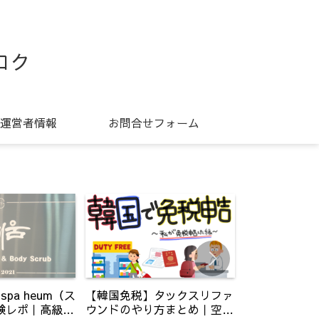
ロク
運営者情報
お問合せフォーム
pa heum（ス
【韓国免税】タックスリファ
【漢陽大学】
験レポ｜高級あ
ウンドのやり方まとめ｜空
の入学申請～