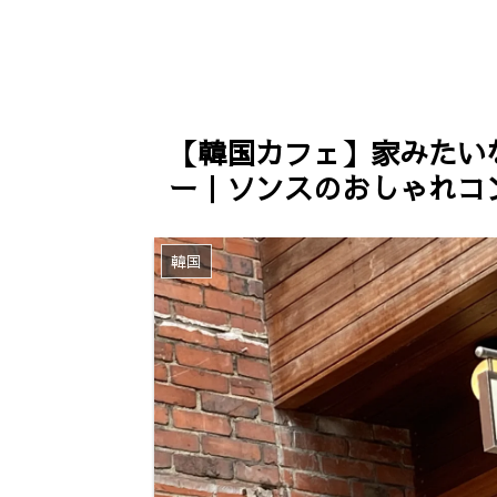
流れを紹介（申請様式/日本
マイズ！ワッ
国民保険ver.）
額/予約方法
【韓国カフェ】家みたいな
ー｜ソンスのおしゃれコ
韓国