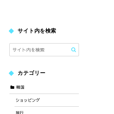
【日本語OK】
港・市内での手続き方法を解
でをご紹介（エ
説
個人申請編）
サイト内を検索
カテゴリー
韓国
ショッピング
旅行