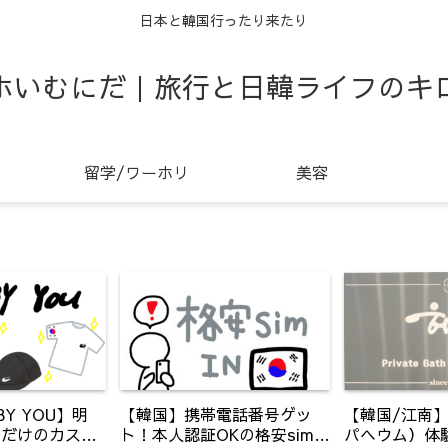
日本と韓国行ったり来たり
ホいむにだ｜旅行と日韓ライフのキ
留学/ワーホリ
美容
BY YOU】明
【韓国】携帯電話番号ゲッ
【韓国/江南】s
分だけのカスタ
ト！本人認証OKの格安simを
パヘウム）体