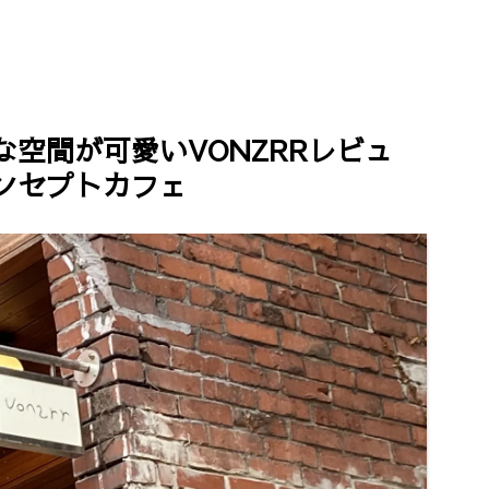
ペンの種類/金
インターネットで簡単に契
かすりが最高
について
約！申請～使用までをご紹介
空間が可愛いVONZRRレビュ
ンセプトカフェ