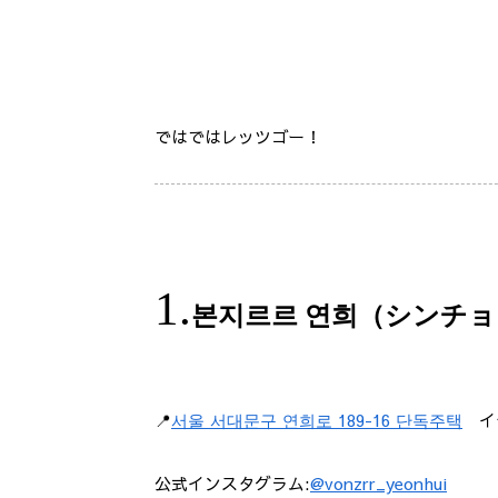
ではではレッツゴー！
본지르르 연희（シンチョ
📍
서울 서대문구 연희로 189-16 단독주택
イデ
公式インスタグラム:
@vonzrr_yeonhui