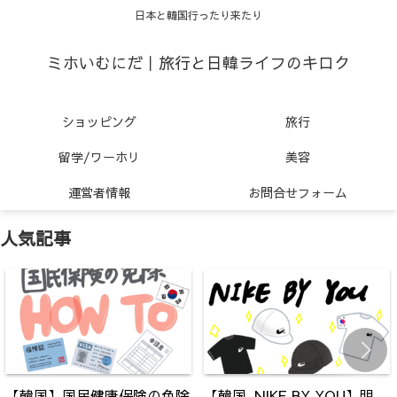
日本と韓国行ったり来たり
ミホいむにだ｜旅行と日韓ライフのキロク
ショッピング
旅行
留学/ワーホリ
美容
運営者情報
お問合せフォーム
人気記事
【韓国】国民健康保険の免除
【韓国_NIKE BY YOU】明