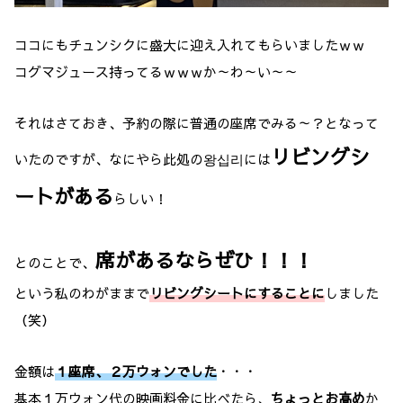
ココにもチュンシクに盛大に迎え入れてもらいましたｗｗ
コグマジュース持ってるｗｗｗか～わ～い～～
それはさておき、予約の際に普通の座席でみる～？となって
リビングシ
いたのですが、なにやら此処の왕십리には
ートがある
らしい！
席があるならぜひ！！！
とのことで、
という私のわがままで
リビングシートにすることに
しました
（笑）
金額は
１座席、２万ウォンでした
・・・
基本１万ウォン代の映画料金に比べたら、
ちょっとお高め
か