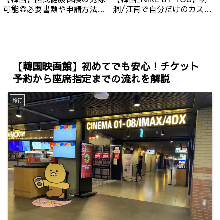
可能◎必要書類や申請方法の
洞/江南で自分だけのカスタ
流れを紹介（申請様式/日本
マイズ！ワッペンの種類/金
国民保険ver.）
額/予約方法について
【韓国映画館】初めてでも安心！チケット
予約から座席指定までの流れを解説
旅行