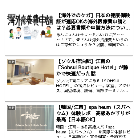
【海外でのケガ】日本の健康保険
旅行
証が適応OKの海外医療費申請と
は？必要書類や申請方法について
ご紹介
あんにょんはせよ～ミホいむにだ～～
～！さて、皆さんは海外治療費というの
はご存知でしょうか？以前、韓国での健
康保険について...
【ソウル宿泊記】江南の
旅行
「Sohsul Boutique Hotel」が静
かで快適だった話
ソウル江南エリアにある「SOHSUL
HOTEL」の宿泊レビュー。客室、アクセ
ス、周辺環境、設備、南部ターミナル駅
からの行き方まで実体験ベースで詳しく
紹介します。
【韓国/江南】spa heum（スパヘ
旅行
ウム）体験レポ｜高級あかすりが
最高【日本語OK】
韓国・江南にある高級スパ「spa
heum（スパヘウム）」を実際に体験レビ
ュー。日本語OK・完全個室・予約方法・