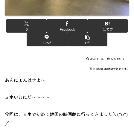
X
Facebook
はてブ
LINE
コピー
2023.11.24
2026.05.17
この記事は
約5分
で読めます。
あんにょんはせよ～
ミホいむにだ～～～～
今回は、人生で初めて韓国の映画館に行ってきました＼(^o^)
／